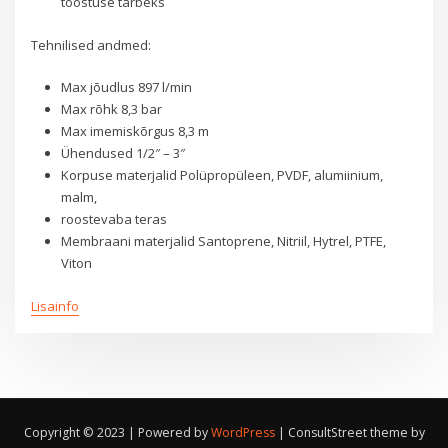
tööstuse tarbeks
Tehnilised andmed:
Max jõudlus 897 l/min
Max rõhk 8,3 bar
Max imemiskõrgus 8,3 m
Ühendused 1/2″ – 3″
Korpuse materjalid Polüpropüleen, PVDF, alumiinium,
malm,
roostevaba teras
Membraani materjalid Santoprene, Nitriil, Hytrel, PTFE,
Viton
Lisainfo
Copyright © 2023 | Powered by
WordPress
|
ConsultStreet theme by