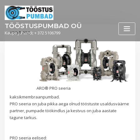
Skip
to
content
TÖÖSTUSPUMBAD OÜ
Kaupo Juhandi; + 372 5106799
ARO® PRO
ARO® PRO seeria
kaksikmembraanpumbad.
PRO seeria on juba pikka aega olnud tööstuste usaldusväärne
partner, pumpade töökindlus ja kestvus on juba aastate
tagune tarkus.
PRO seeria eelised: