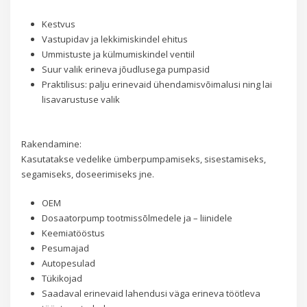
Kestvus
Vastupidav ja lekkimiskindel ehitus
Ummistuste ja külmumiskindel ventiil
Suur valik erineva jõudlusega pumpasid
Praktilisus: palju erinevaid ühendamisvõimalusi ning lai
lisavarustuse valik
Rakendamine:
Kasutatakse vedelike ümberpumpamiseks, sisestamiseks,
segamiseks, doseerimiseks jne.
OEM
Dosaatorpump tootmissõlmedele ja – liinidele
Keemiatööstus
Pesumajad
Autopesulad
Tükikojad
Saadaval erinevaid lahendusi väga erineva töötleva